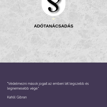
ADÓTANÁCSADÁS
"Védelmezni mások jogait az emberi lét legszebb és
legnemesebb vége."
Kahlil Gibran