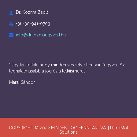
Dr. Kozma Zsolt

+36-30-941-0703

info@drkozmaugyved.hu

"Úgy tanítottak, hogy minden veszély ellen van fegyver. S a
leghatalmasabb a jog és a lelkiismeret."
Márai Sándor
COPYRIGHT © 2022 MINDEN JOG FENNTARTVA. | PatrikMol
Solutions